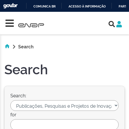
COMUNICA BR
ACESSO À INFORMAÇÃO
PARTI
Skip navigation
IR
PARA
O
CONTEÚDO
Search
Search
Search:
for