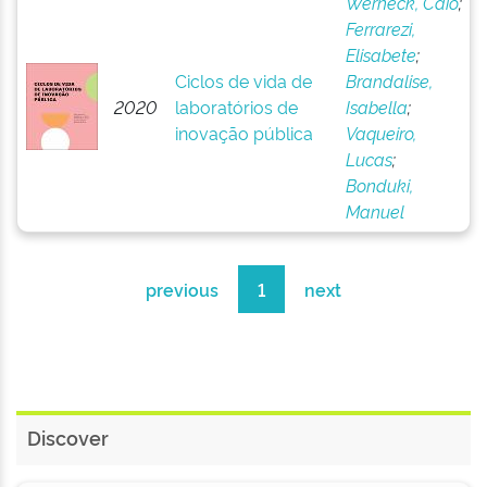
Werneck, Caio
;
Ferrarezi,
Elisabete
;
Ciclos de vida de
Brandalise,
2020
laboratórios de
Isabella
;
inovação pública
Vaqueiro,
Lucas
;
Bonduki,
Manuel
previous
1
next
Discover