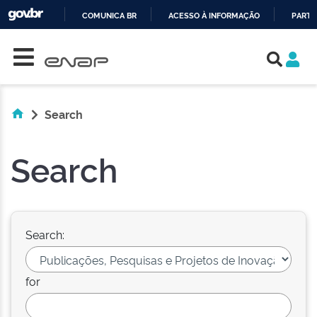
COMUNICA BR
ACESSO À INFORMAÇÃO
PARTI
Skip navigation
IR
PARA
O
CONTEÚDO
Search
Search
Search:
for