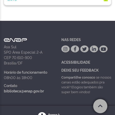
NAS REDES
Asa Sul
SPO Área Especial 2-A
CEP 70.610-900
ACESSIBILIDADE
Brasília/DF
DEIXE SEU FEEDBACK
Horário de funcionamento
Compartilhe conosco
se nossos
08h00 às 18h00
canais estão adequados pra
Contato
você? Elogios também são
biblioteca@enap.gov.br
super bem vindos!