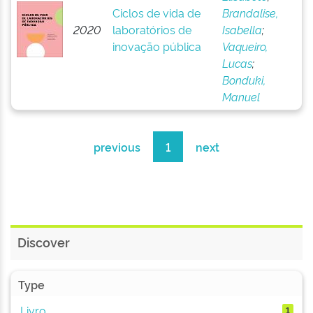
Ciclos de vida de
Brandalise,
2020
laboratórios de
Isabella
;
inovação pública
Vaqueiro,
Lucas
;
Bonduki,
Manuel
previous
1
next
Discover
Type
Livro
1