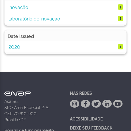
inovação
1
laboratório de inovação
1
Date issued
2020
1
NAS REDES
Asa Sul
SPO Área Especial 2-A
CEP 70.610-900
ACESSIBILIDADE
Brasília/DF
DEIXE SEU FEEDBACK
Horário de funcionamento