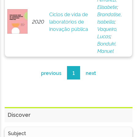
Elisabete
;
Ciclos de vida de
Brandalise,
2020
laboratórios de
Isabella
;
inovação pública
Vaqueiro,
Lucas
;
Bonduki,
Manuel
previous
1
next
Discover
Subject