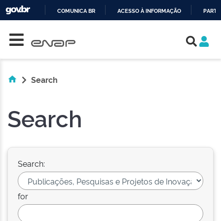
COMUNICA BR
ACESSO À INFORMAÇÃO
PARTI
Skip navigation
IR
PARA
O
CONTEÚDO
Search
Search
Search:
for