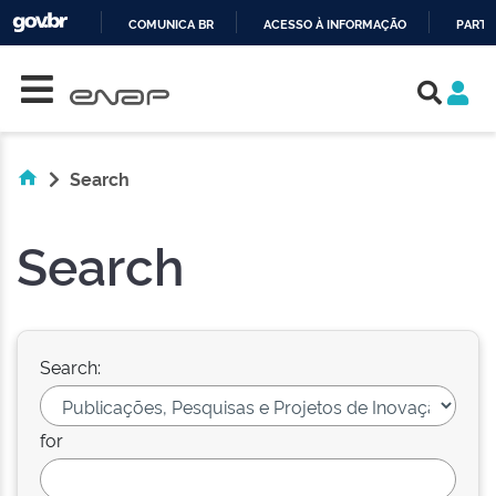
COMUNICA BR
ACESSO À INFORMAÇÃO
PARTI
Skip navigation
IR
PARA
O
CONTEÚDO
Search
Search
Search:
for