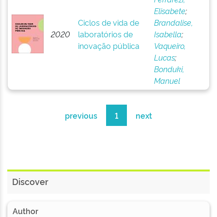
Elisabete
;
Ciclos de vida de
Brandalise,
2020
laboratórios de
Isabella
;
inovação pública
Vaqueiro,
Lucas
;
Bonduki,
Manuel
previous
1
next
Discover
Author