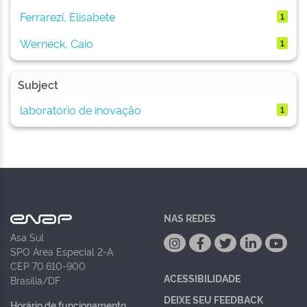
Ferrarezi, Elisabete
1
Werneck, Caio
1
Subject
laboratório de inovação
1
NAS REDES
Asa Sul
SPO Área Especial 2-A
CEP 70.610-900
ACESSIBILIDADE
Brasília/DF
DEIXE SEU FEEDBACK
Horário de funcionamento