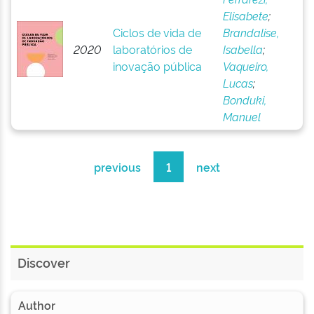
Elisabete
;
Ciclos de vida de
Brandalise,
2020
laboratórios de
Isabella
;
inovação pública
Vaqueiro,
Lucas
;
Bonduki,
Manuel
previous
1
next
Discover
Author