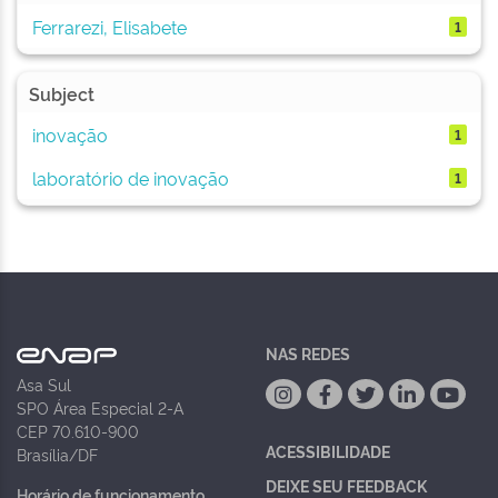
Ferrarezi, Elisabete
1
Subject
inovação
1
laboratório de inovação
1
NAS REDES
Asa Sul
SPO Área Especial 2-A
CEP 70.610-900
ACESSIBILIDADE
Brasília/DF
DEIXE SEU FEEDBACK
Horário de funcionamento