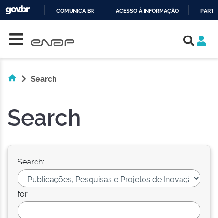
COMUNICA BR
ACESSO À INFORMAÇÃO
PARTI
Skip navigation
IR
PARA
O
CONTEÚDO
Search
Search
Search:
for