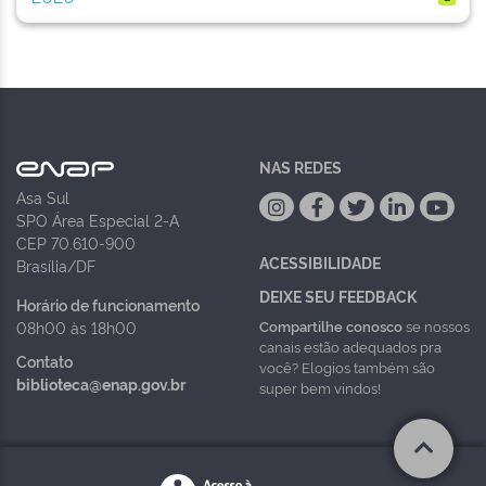
NAS REDES
Asa Sul
SPO Área Especial 2-A
CEP 70.610-900
ACESSIBILIDADE
Brasília/DF
DEIXE SEU FEEDBACK
Horário de funcionamento
Compartilhe conosco
se nossos
08h00 às 18h00
canais estão adequados pra
Contato
você? Elogios também são
biblioteca@enap.gov.br
super bem vindos!