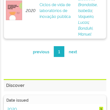
Ciclos de vida de
Brandalise,
2020
laboratórios de
Isabella
;
inovação pública
Vaqueiro,
Lucas
;
Bonduki,
Manuel
previous
1
next
Discover
Date issued
2020
1