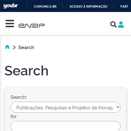
COMUNICA BR
ACESSO À INFORMAÇÃO
PARTI
Skip navigation
IR
PARA
O
CONTEÚDO
Search
Search
Search:
for