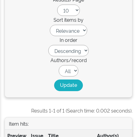
Sort items by
In order
Authors/record
Results 1-1 of 1 (Search time: 0.002 seconds).
Item hits:
Preview
Issue
Title
Author(s)