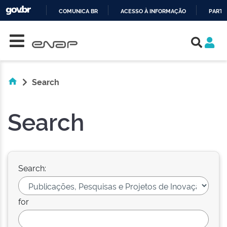
COMUNICA BR
ACESSO À INFORMAÇÃO
PARTI
Skip navigation
IR
PARA
O
CONTEÚDO
Search
Search
Search:
for