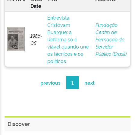
Date
Entrevista:
Cristóvam
Fundação
Buarque: a
Centro de
1986-
Reforma só é
Formação do
05
viável quando une
Servidor
os técnicos e os
Público (Brasil)
políticos
previous
1
next
Discover