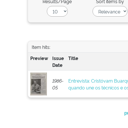
Results/Page
Sort items by
Item hits:
Preview
Issue
Title
Date
1986-
Entrevista: Cristóvam Buarq
05
quando une os técnicos e os
p