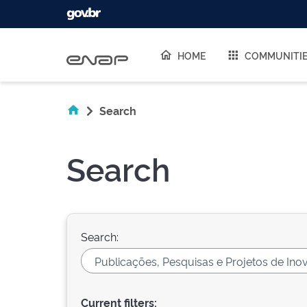
Skip navigation
HOME
COMMUNITI
Search
Search
Search:
Current filters: