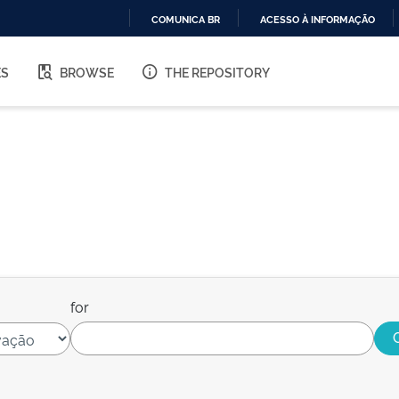
COMUNICA BR
ACESSO À INFORMAÇÃO
IR
PARA
ES
BROWSE
THE REPOSITORY
O
CONTEÚDO
for