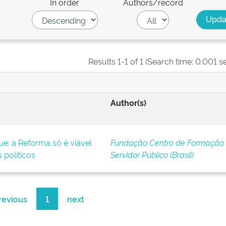
In order
Authors/record
Results 1-1 of 1 (Search time: 0.001 s
Author(s)
ue: a Reforma só é viável
Fundação Centro de Formação
 políticos
Servidor Público (Brasil)
revious
1
next