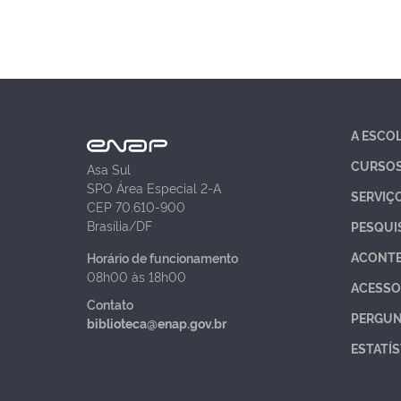
A ESCO
CURSO
Asa Sul
SPO Área Especial 2-A
SERVIÇ
CEP 70.610-900
Brasília/DF
PESQUI
ACONT
Horário de funcionamento
08h00 às 18h00
ACESSO
Contato
PERGUN
biblioteca@enap.gov.br
ESTATÍS