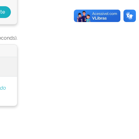
econds).
 do