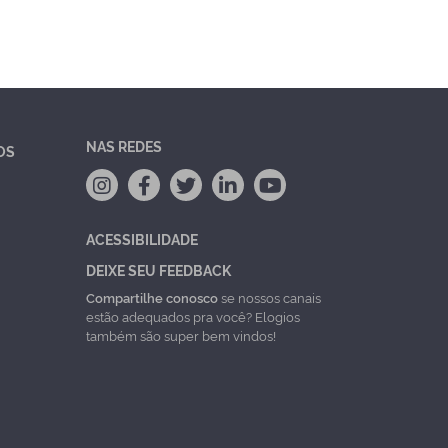
NAS REDES
OS
ACESSIBILIDADE
DEIXE SEU FEEDBACK
Compartilhe conosco
se nossos canais
estão adequados pra você? Elogios
também são super bem vindos!