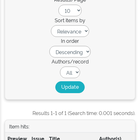
Sort items by
In order
Authors/record
Results 1-1 of 1 (Search time: 0.001 seconds).
Item hits:
Preview
Issue
Title
Author(s)