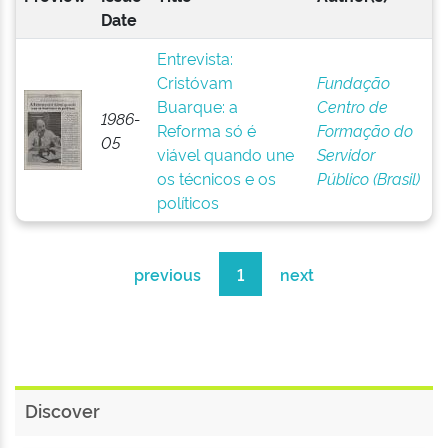
Date
Entrevista:
Cristóvam
Fundação
Buarque: a
Centro de
1986-
Reforma só é
Formação do
05
viável quando une
Servidor
os técnicos e os
Público (Brasil)
políticos
previous
1
next
Discover