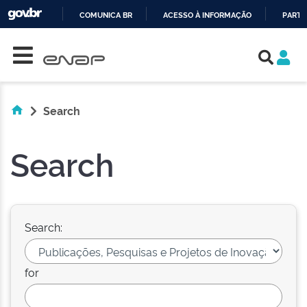
COMUNICA BR
ACESSO À INFORMAÇÃO
PARTI
Skip navigation
IR
PARA
O
CONTEÚDO
Search
Search
Search:
for