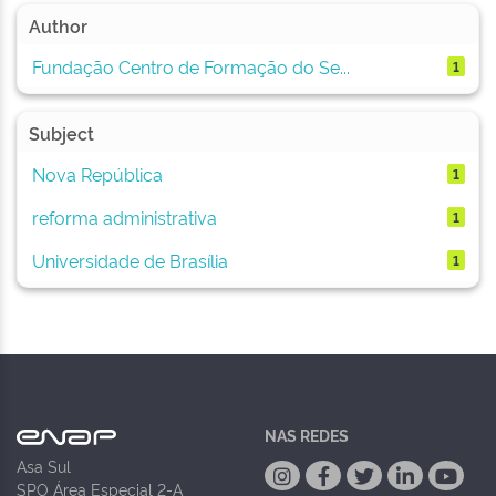
Author
Fundação Centro de Formação do Se...
1
Subject
Nova República
1
reforma administrativa
1
Universidade de Brasília
1
NAS REDES
Asa Sul
SPO Área Especial 2-A