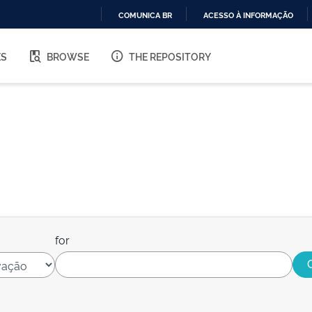
COMUNICA BR
ACESSO À INFORMAÇÃO
IR
PARA
ES
BROWSE
THE REPOSITORY
O
CONTEÚDO
for