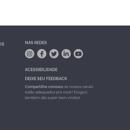
NAS REDES
OS
ACESSIBILIDADE
DEIXE SEU FEEDBACK
Compartilhe conosco
se nossos canais
estão adequados pra você? Elogios
também são super bem vindos!