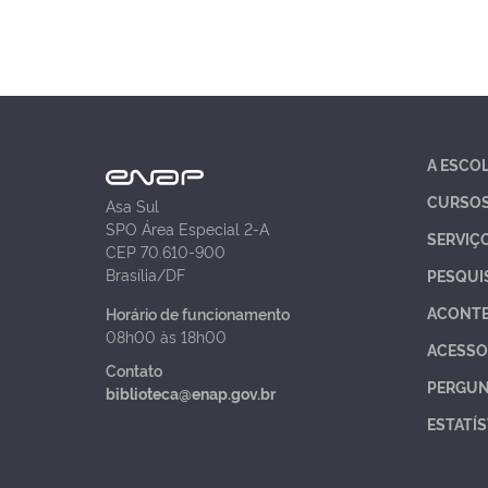
A ESCO
CURSO
Asa Sul
SPO Área Especial 2-A
SERVIÇ
CEP 70.610-900
Brasília/DF
PESQUI
ACONT
Horário de funcionamento
08h00 às 18h00
ACESSO
Contato
PERGUN
biblioteca@enap.gov.br
ESTATÍS