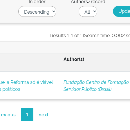
In order
Authors/record
Results 1-1 of 1 (Search time: 0.002 s
Author(s)
ue: a Reforma só é viável
Fundação Centro de Formação
 políticos
Servidor Público (Brasil)
revious
1
next