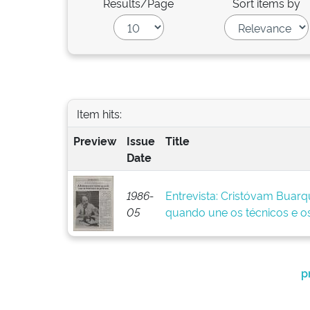
Results/Page
Sort items by
Item hits:
Preview
Issue
Title
Date
1986-
Entrevista: Cristóvam Buarq
05
quando une os técnicos e os
p