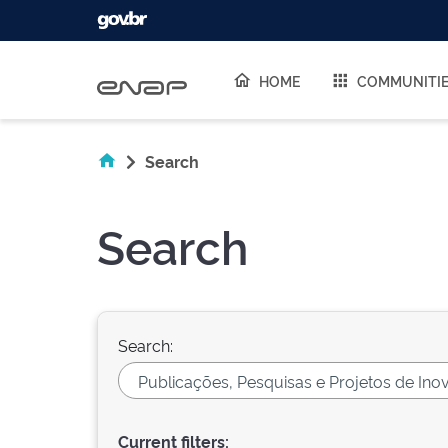
Skip navigation
HOME
COMMUNITI
Search
Search
Search:
Current filters: