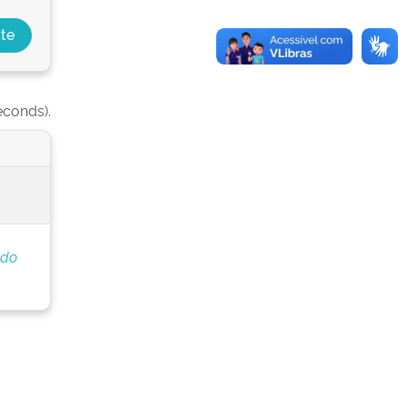
econds).
 do