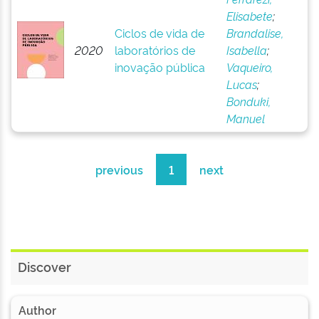
Elisabete
;
Ciclos de vida de
Brandalise,
2020
laboratórios de
Isabella
;
inovação pública
Vaqueiro,
Lucas
;
Bonduki,
Manuel
previous
1
next
Discover
Author