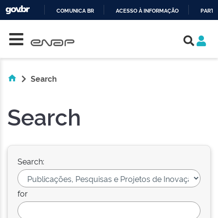
COMUNICA BR
ACESSO À INFORMAÇÃO
PARTI
Skip navigation
IR
PARA
O
CONTEÚDO
Search
Search
Search:
for