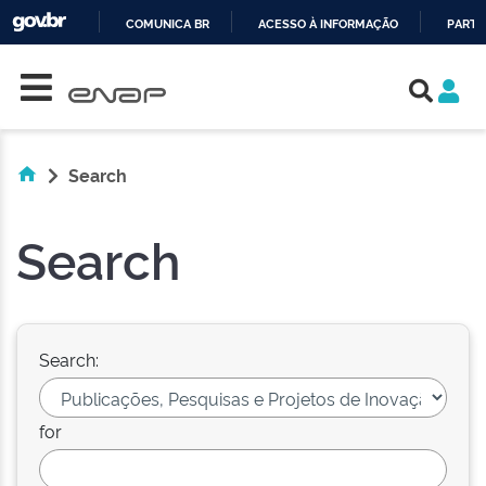
COMUNICA BR
ACESSO À INFORMAÇÃO
PARTI
Skip navigation
IR
PARA
O
CONTEÚDO
Search
Search
Search:
for