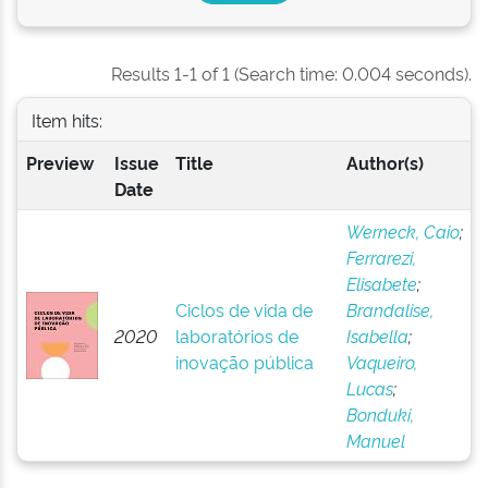
Results 1-1 of 1 (Search time: 0.004 seconds).
Item hits:
Preview
Issue
Title
Author(s)
Date
Werneck, Caio
;
Ferrarezi,
Elisabete
;
Ciclos de vida de
Brandalise,
2020
laboratórios de
Isabella
;
inovação pública
Vaqueiro,
Lucas
;
Bonduki,
Manuel