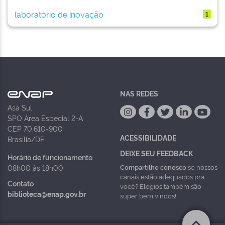
laboratório de inovação
1
NAS REDES
Asa Sul
SPO Área Especial 2-A
CEP 70.610-900
ACESSIBILIDADE
Brasília/DF
DEIXE SEU FEEDBACK
Horário de funcionamento
Compartilhe conosco
se nossos
08h00 às 18h00
canais estão adequados pra
Contato
você? Elogios também são
biblioteca@enap.gov.br
super bem vindos!