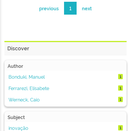
previous
1
next
Discover
Author
Bonduki, Manuel
1
Ferrarezi, Elisabete
1
Werneck, Caio
1
Subject
inovação
1