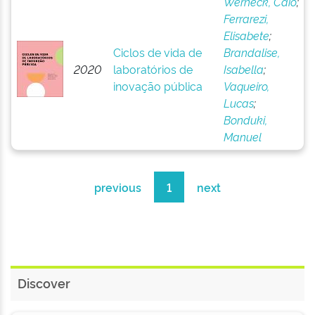
Werneck, Caio
;
Ferrarezi,
Elisabete
;
Ciclos de vida de
Brandalise,
2020
laboratórios de
Isabella
;
inovação pública
Vaqueiro,
Lucas
;
Bonduki,
Manuel
previous
1
next
Discover