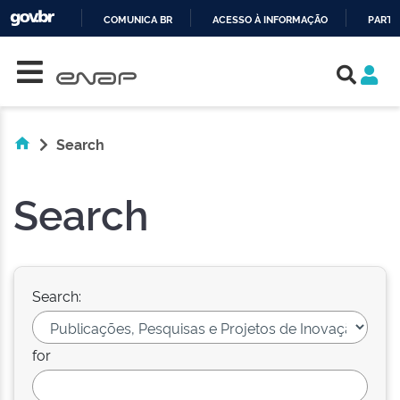
COMUNICA BR
ACESSO À INFORMAÇÃO
PARTI
Skip navigation
IR
PARA
O
CONTEÚDO
Search
Search
Search:
for