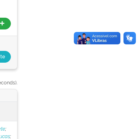
econds).
ete
;
Lucas
;