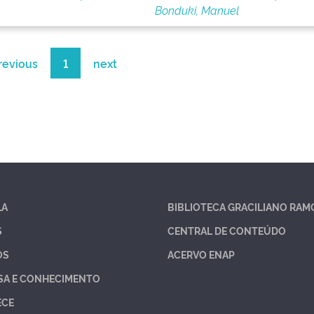
Bonduki, Manuel
revious
1
next
LA
BIBLIOTECA GRACILIANO RAM
S
CENTRAL DE CONTEÚDO
OS
ACERVO ENAP
SA E CONHECIMENTO
ECE