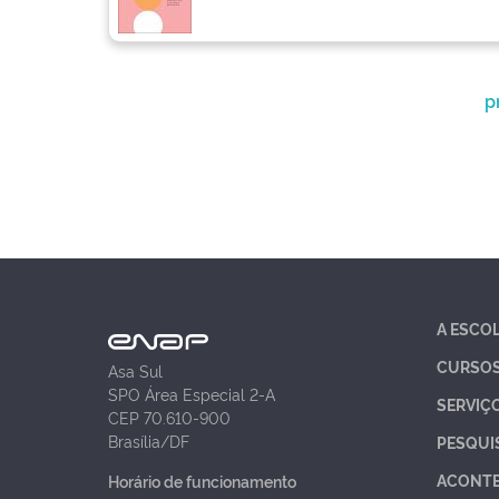
p
A ESCO
CURSO
Asa Sul
SPO Área Especial 2-A
SERVIÇ
CEP 70.610-900
Brasília/DF
PESQUI
ACONT
Horário de funcionamento