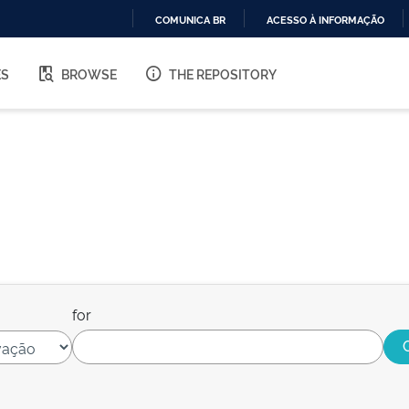
COMUNICA BR
ACESSO À INFORMAÇÃO
IR
PARA
ES
BROWSE
THE REPOSITORY
O
CONTEÚDO
for