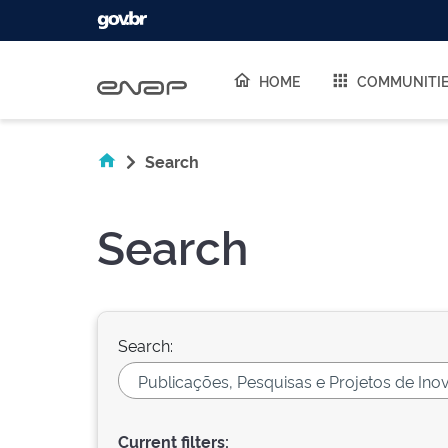
Skip navigation
HOME
COMMUNITI
Search
Search
Search:
Current filters: