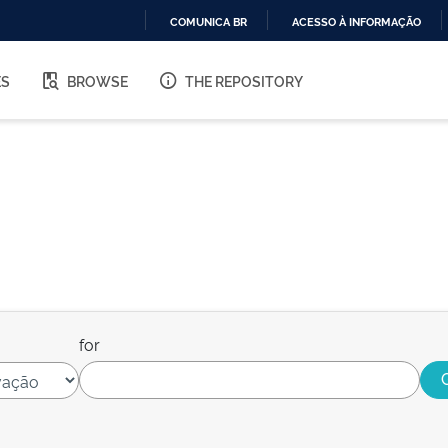
COMUNICA BR
ACESSO À INFORMAÇÃO
IR
PARA
ES
BROWSE
THE REPOSITORY
O
CONTEÚDO
for