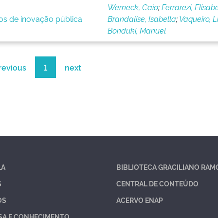
Werneck, Caio
;
Ferrarezi, Elisab
ios de inovação pública
Brandalise, Isabella
;
Vaqueiro, 
Bonduki, Manuel
revious
1
next
LA
BIBLIOTECA GRACILIANO RAM
S
CENTRAL DE CONTEÚDO
OS
ACERVO ENAP
SA E CONHECIMENTO