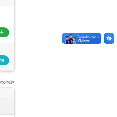
econds).