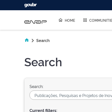
Skip navigation
HOME
COMMUNITI
Search
Search
Search:
Current filters: