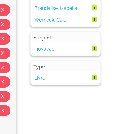
Brandalise, Isabella
1
Werneck, Caio
1
Subject
inovação
1
Type
Livro
1