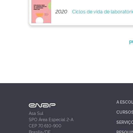
2020
Ciclos de vida de laboratór
p
A ESCO
CURSO
Asa Sul
SPO Área Especial 2-A
SERVIÇ
CEP 70.610-900
Brasília/DF
PESQUI