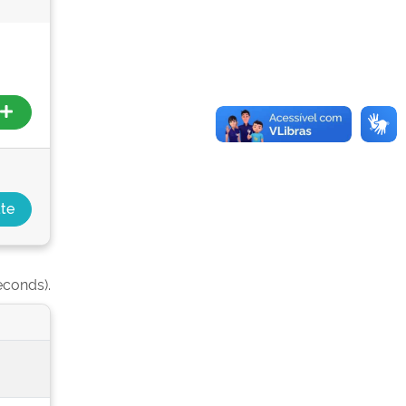
econds).