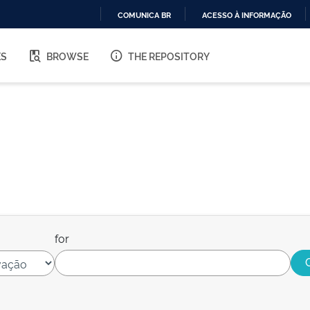
COMUNICA BR
ACESSO À INFORMAÇÃO
IR
PARA
ES
BROWSE
THE REPOSITORY
O
CONTEÚDO
for