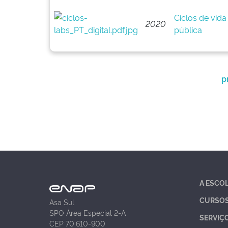
Ciclos de vida
2020
pública
p
A ESCO
CURSO
Asa Sul
SPO Área Especial 2-A
SERVIÇ
CEP 70.610-900