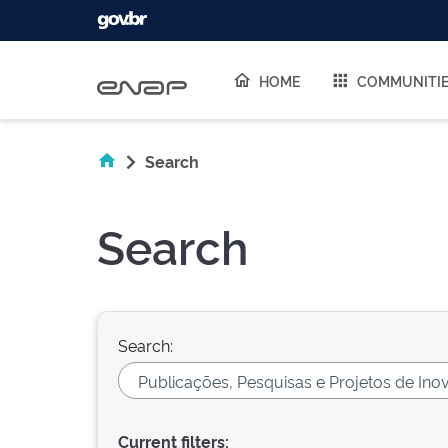
Skip navigation
HOME
COMMUNITI
Search
Search
Search:
Current filters: