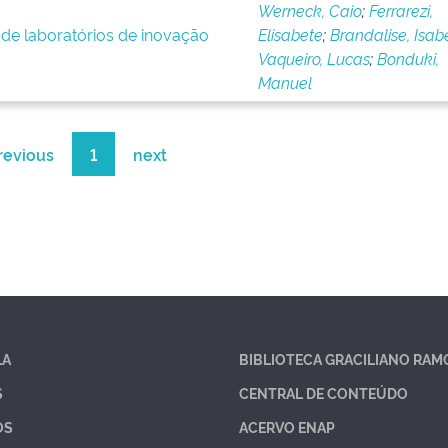
Werneck, Caio
;
Ferrarezi,
 de laboratórios de inovação
Elisabete
;
Brandalise, Isab
Vaqueiro, Lucas
;
Bonduki,
Manuel
revious
1
next
LA
BIBLIOTECA GRACILIANO RAM
S
CENTRAL DE CONTEÚDO
OS
ACERVO ENAP