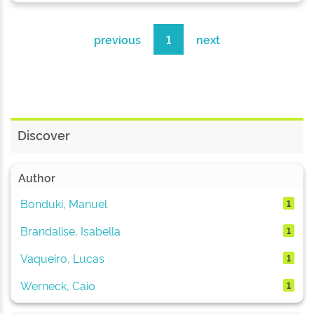
previous
1
next
Discover
Author
Bonduki, Manuel
1
Brandalise, Isabella
1
Vaqueiro, Lucas
1
Werneck, Caio
1