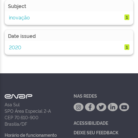
Subject
inovação
1
Date issued
2020
1
NAS REDES
Asa Sul
SPO Área Especial 2-A
CEP 70.610-900
ACESSIBILIDADE
Brasília/DF
DEIXE SEU FEEDBACK
Horário de funcionamento