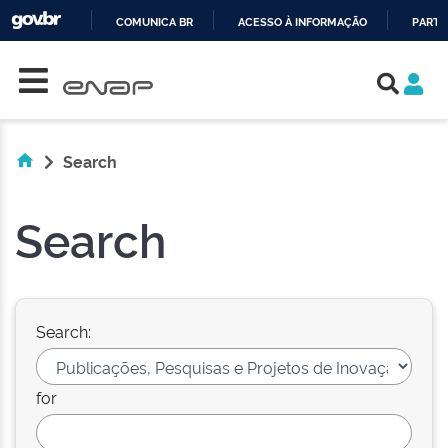
COMUNICA BR
ACESSO À INFORMAÇÃO
PARTI
Skip navigation
IR
PARA
O
CONTEÚDO
Search
Search
Search:
for