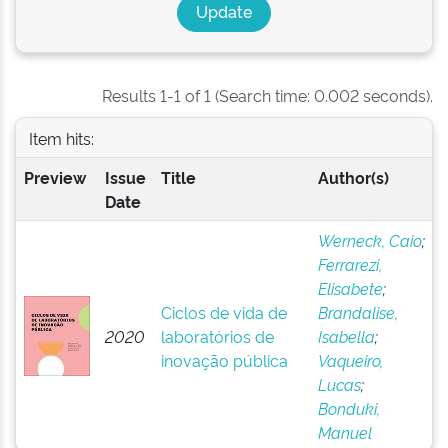
Results 1-1 of 1 (Search time: 0.002 seconds).
Item hits:
Preview
Issue
Title
Author(s)
Date
Werneck, Caio
;
Ferrarezi,
Elisabete
;
Ciclos de vida de
Brandalise,
2020
laboratórios de
Isabella
;
inovação pública
Vaqueiro,
Lucas
;
Bonduki,
Manuel