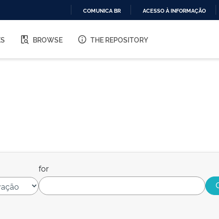
COMUNICA BR
ACESSO À INFORMAÇÃO
IR
PARA
ES
BROWSE
THE REPOSITORY
O
CONTEÚDO
for