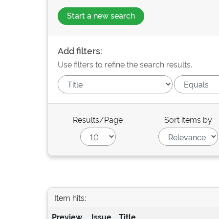
Start a new search
Add filters:
Use filters to refine the search results.
Results/Page
Sort items by
Item hits:
Preview
Issue
Title