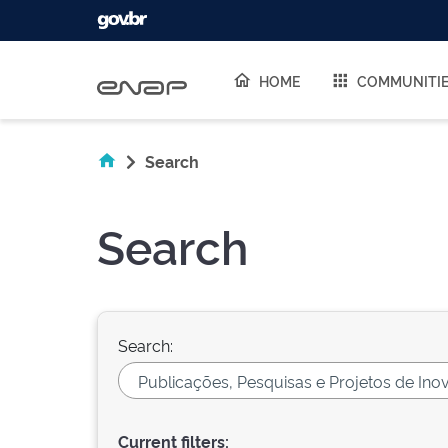
Skip navigation
HOME
COMMUNITI
Search
Search
Search:
Current filters: