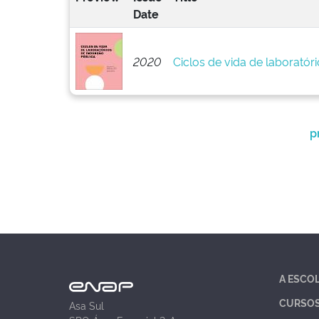
Date
2020
Ciclos de vida de laboratór
p
A ESCO
CURSO
Asa Sul