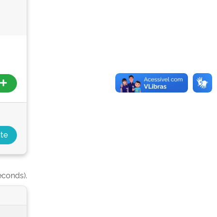
econds).