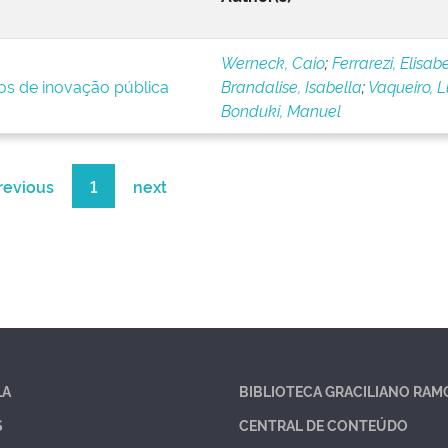
Werneck, Caio
;
Ferrarezi, Elisab
ios de inovação pública
Brandalise, Isabella
;
Vaqueiro, 
Bonduki, Manuel
revious
1
next
LA
BIBLIOTECA GRACILIANO RAM
S
CENTRAL DE CONTEÚDO