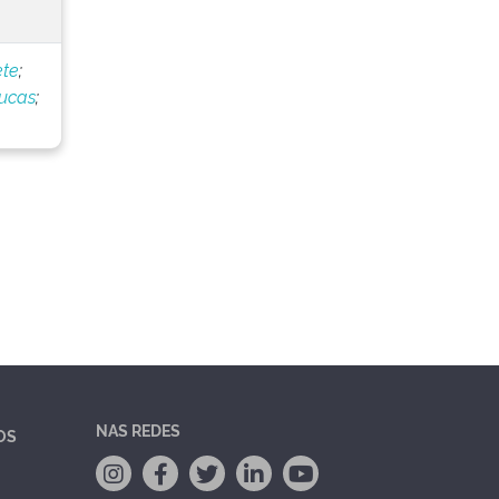
ete
;
Lucas
;
NAS REDES
OS