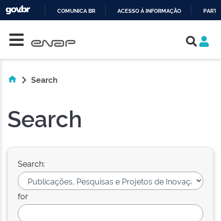
COMUNICA BR
ACESSO À INFORMAÇÃO
PARTI
Skip navigation
IR
PARA
O
CONTEÚDO
Search
Search
Search:
for