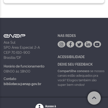
NAS REDES
Asa Sul
SPO Área Especial 2-A
CEP 70.610-900
ACESSIBILIDADE
Brasília/DF
DEIXE SEU FEEDBACK
Horário de funcionamento
Compartilhe conosco
se nossos
08h00 às 18h00
canais estão adequados pra
Contato
você? Elogios também são
biblioteca@enap.gov.br
super bem vindos!