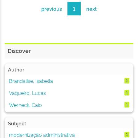
previous
1
next
Discover
Author
Brandalise, Isabella
1
Vaqueiro, Lucas
1
Werneck, Caio
1
Subject
modernização administrativa
1