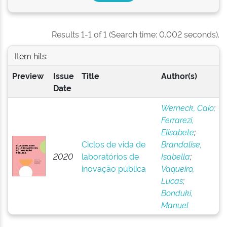
Results 1-1 of 1 (Search time: 0.002 seconds).
Item hits:
Preview
Issue
Title
Author(s)
Date
Werneck, Caio
;
Ferrarezi,
Elisabete
;
Ciclos de vida de
Brandalise,
2020
laboratórios de
Isabella
;
inovação pública
Vaqueiro,
Lucas
;
Bonduki,
Manuel