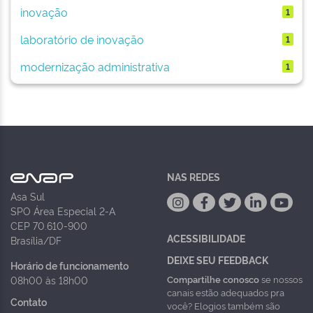
inovação
1
laboratório de inovação
1
modernização administrativa
1
NAS REDES
Asa Sul
SPO Área Especial 2-A
CEP 70.610-900
ACESSIBILIDADE
Brasília/DF
DEIXE SEU FEEDBACK
Horário de funcionamento
Compartilhe conosco
se nossos
08h00 às 18h00
canais estão adequados pra
Contato
você? Elogios também são