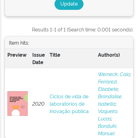
Results 1-1 of 1 (Search time: 0.001 seconds).
Item hits:
Preview
Issue
Title
Author(s)
Date
Werneck, Caio
;
Ferrarezi,
Elisabete
;
Ciclos de vida de
Brandalise,
2020
laboratórios de
Isabella
;
inovação pública
Vaqueiro,
Lucas
;
Bonduki,
Manuel