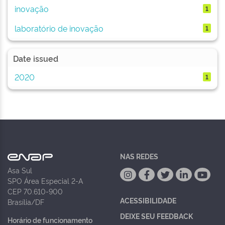
inovação
1
laboratório de inovação
1
Date issued
2020
1
NAS REDES
Asa Sul
SPO Área Especial 2-A
CEP 70.610-900
ACESSIBILIDADE
Brasília/DF
DEIXE SEU FEEDBACK
Horário de funcionamento