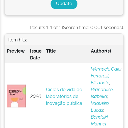
Results 1-1 of 1 (Search time: 0.001 seconds).
Item hits:
Preview
Issue
Title
Author(s)
Date
Werneck, Caio
;
Ferrarezi,
Elisabete
;
Ciclos de vida de
Brandalise,
2020
laboratórios de
Isabella
;
inovação pública
Vaqueiro,
Lucas
;
Bonduki,
Manuel