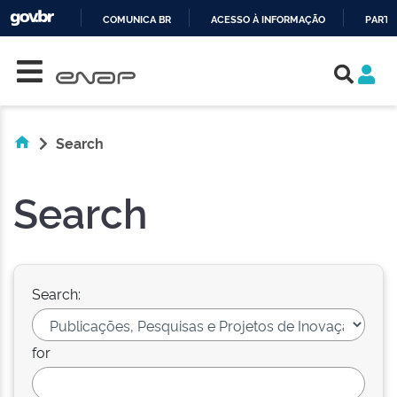
COMUNICA BR
ACESSO À INFORMAÇÃO
PARTI
Skip navigation
IR
PARA
O
CONTEÚDO
Search
Search
Search:
for