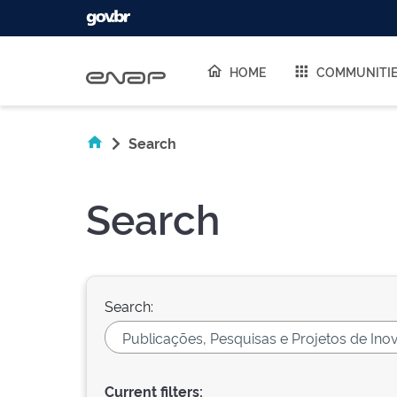
Skip navigation
HOME
COMMUNITI
Search
Search
Search:
Current filters: