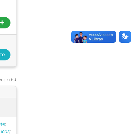
econds).
ete
;
Lucas
;