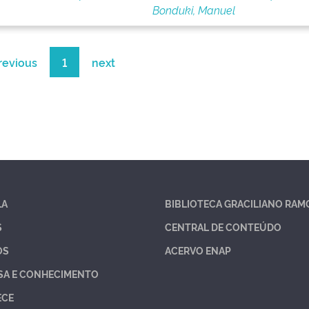
Bonduki, Manuel
revious
1
next
LA
BIBLIOTECA GRACILIANO RAM
S
CENTRAL DE CONTEÚDO
OS
ACERVO ENAP
SA E CONHECIMENTO
ECE