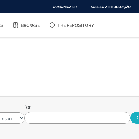
COMUNICA BR
ACESSO À INFORMAÇÃO
IR
PARA
ES
BROWSE
THE REPOSITORY
O
CONTEÚDO
for