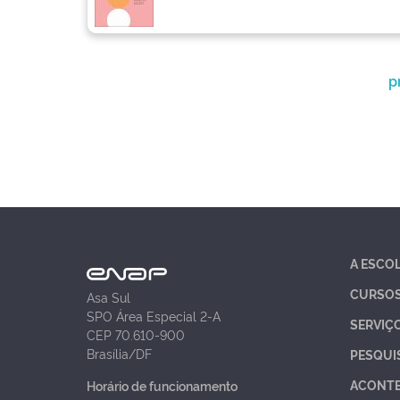
p
A ESCO
CURSO
Asa Sul
SPO Área Especial 2-A
SERVIÇ
CEP 70.610-900
Brasília/DF
PESQUI
ACONT
Horário de funcionamento