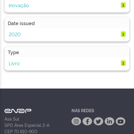
inovação
1
Date issued
2020
1
Type
Livro
1
NAS REDES
Asa Sul
SPO Área Especial 2-A
CEP 70.610-900