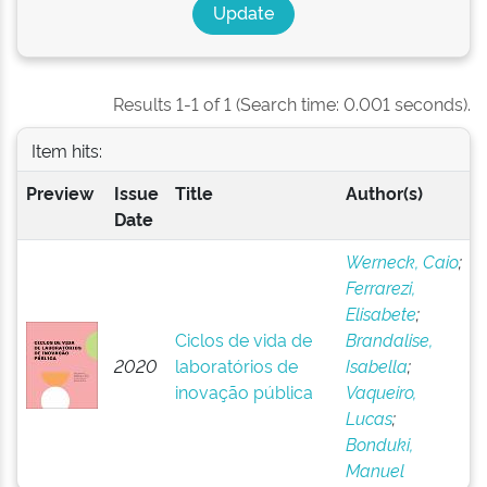
Results 1-1 of 1 (Search time: 0.001 seconds).
Item hits:
Preview
Issue
Title
Author(s)
Date
Werneck, Caio
;
Ferrarezi,
Elisabete
;
Ciclos de vida de
Brandalise,
2020
laboratórios de
Isabella
;
inovação pública
Vaqueiro,
Lucas
;
Bonduki,
Manuel