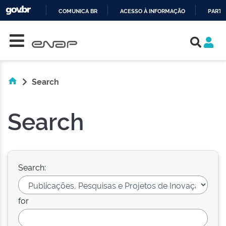
COMUNICA BR
ACESSO À INFORMAÇÃO
PARTI
Skip navigation
IR
PARA
O
CONTEÚDO
Search
Search
Search:
for