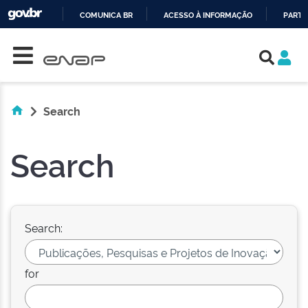
COMUNICA BR
ACESSO À INFORMAÇÃO
PARTI
Skip navigation
IR
PARA
O
CONTEÚDO
Search
Search
Search:
for