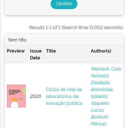
Results 1-1 of 1 (Search time: 0.002 seconds).
Item hits:
Preview
Issue
Title
Author(s)
Date
Werneck, Caio
;
Ferrarezi,
Elisabete
;
Ciclos de vida de
Brandalise,
2020
laboratórios de
Isabella
;
inovação pública
Vaqueiro,
Lucas
;
Bonduki,
Manuel