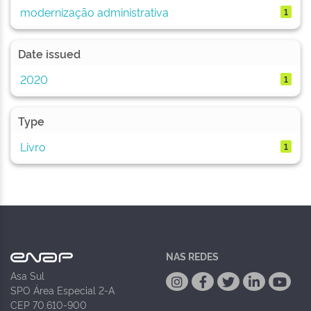
modernização administrativa
1
Date issued
2020
1
Type
Livro
1
NAS REDES
Asa Sul
SPO Área Especial 2-A
CEP 70.610-900