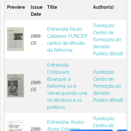
Preview
Issue
Title
Author(s)
Date
Fundação
Entrevista Paulo
Centro de
1988-
Catalano: FUNCEP:
Formação do
05
centro de difusão
Servidor
da Reforma
Público (Brasil)
Entrevista:
Cristóvam
Fundação
Buarque: a
Centro de
1986-
Reforma só é
Formação do
05
viável quando une
Servidor
os técnicos e os
Público (Brasil)
políticos
Fundação
Entrevista: Aluizo
Centro de
1986-
Alves: Estamos