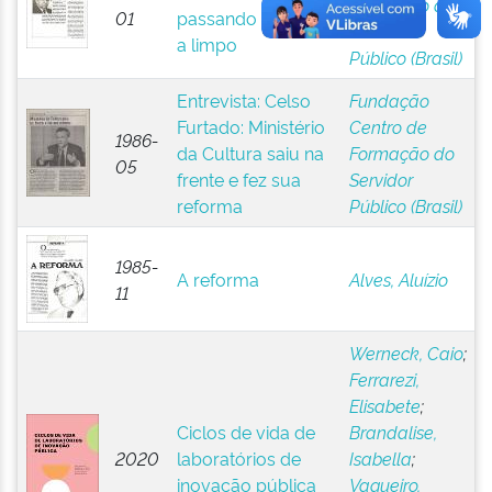
Formação do
01
passando o Brasil
Servidor
a limpo
Público (Brasil)
Entrevista: Celso
Fundação
Furtado: Ministério
Centro de
1986-
da Cultura saiu na
Formação do
05
frente e fez sua
Servidor
reforma
Público (Brasil)
1985-
A reforma
Alves, Aluízio
11
Werneck, Caio
;
Ferrarezi,
Elisabete
;
Ciclos de vida de
Brandalise,
2020
laboratórios de
Isabella
;
inovação pública
Vaqueiro,