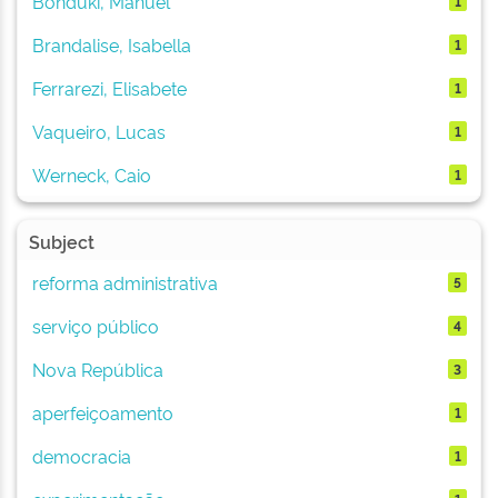
Bonduki, Manuel
1
Brandalise, Isabella
1
Ferrarezi, Elisabete
1
Vaqueiro, Lucas
1
Werneck, Caio
1
Subject
reforma administrativa
5
serviço público
4
Nova República
3
aperfeiçoamento
1
democracia
1