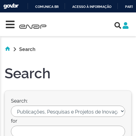
COMUNICA BR
ACESSO À INFORMAÇÃO
PARTI
Skip navigation
IR
PARA
O
CONTEÚDO
Search
Search
Search:
for