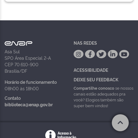
NAS REDES
Asa Sul
SPO Área Especial 2-A
CEP 70.610-900
ACESSIBILIDADE
Brasília/DF
DEIXE SEU FEEDBACK
Horário de funcionamento
Compartilhe conosco
se nossos
08h00 às 18h00
canais estão adequados pra
Contato
você? Elogios também são
biblioteca@enap.gov.br
super bem vindos!