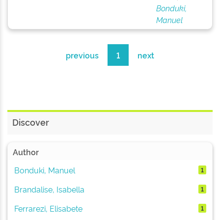
Bonduki,
Manuel
previous
1
next
Discover
Author
Bonduki, Manuel
1
Brandalise, Isabella
1
Ferrarezi, Elisabete
1