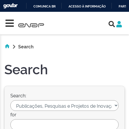
COMUNICA BR
ACESSO À INFORMAÇÃO
PARTI
Skip navigation
IR
PARA
O
CONTEÚDO
Search
Search
Search:
for