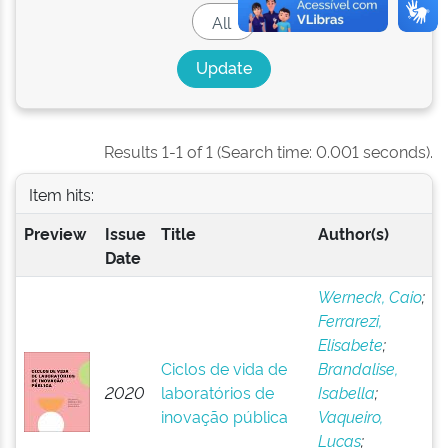
Results 1-1 of 1 (Search time: 0.001 seconds).
Item hits:
Preview
Issue
Title
Author(s)
Date
Werneck, Caio
;
Ferrarezi,
Elisabete
;
Ciclos de vida de
Brandalise,
2020
laboratórios de
Isabella
;
inovação pública
Vaqueiro,
Lucas
;