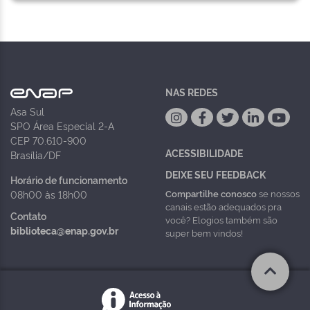
NAS REDES
Asa Sul
SPO Área Especial 2-A
CEP 70.610-900
ACESSIBILIDADE
Brasília/DF
DEIXE SEU FEEDBACK
Horário de funcionamento
Compartilhe conosco
se nossos
08h00 às 18h00
canais estão adequados pra
Contato
você? Elogios também são
biblioteca@enap.gov.br
super bem vindos!