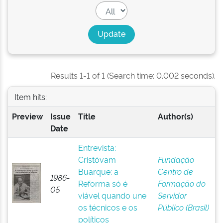
Results 1-1 of 1 (Search time: 0.002 seconds).
Item hits:
Preview
Issue
Title
Author(s)
Date
Entrevista:
Cristóvam
Fundação
Buarque: a
Centro de
1986-
Reforma só é
Formação do
05
viável quando une
Servidor
os técnicos e os
Público (Brasil)
políticos