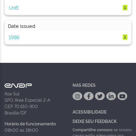
UnB
1
Date issued
1986
1
NAS REDES
Asa Sul
SPO Área Especial 2-A
CEP 70.610-900
ACESSIBILIDADE
Brasília/DF
DEIXE SEU FEEDBACK
Horário de funcionamento
Compartilhe conosco
se nossos
08h00 às 18h00
canais estão adequados pra