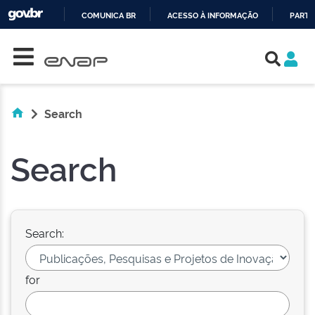
COMUNICA BR
ACESSO À INFORMAÇÃO
PARTI
Skip navigation
IR
PARA
O
CONTEÚDO
Search
Search
Search:
for