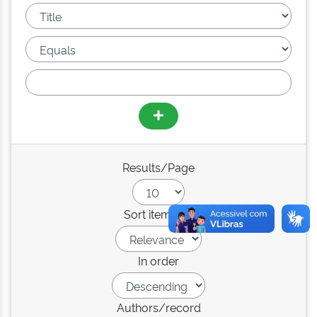
Results/Page
Sort items by
In order
Authors/record