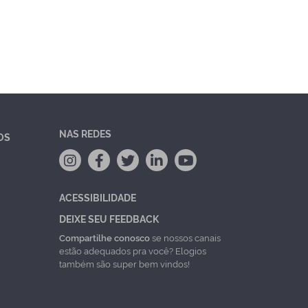
NAS REDES
OS
ACESSIBILIDADE
DEIXE SEU FEEDBACK
Compartilhe conosco
se nossos canais
estão adequados pra você? Elogios
também são super bem vindos!