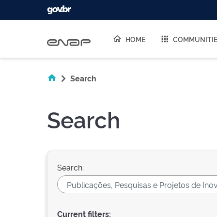
Skip navigation
HOME
COMMUNITI
Search
Search
Search:
Current filters: