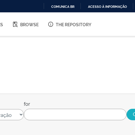
COMUNICA BR
ACESSO À INFORMAÇÃO
IR
PARA
ES
BROWSE
THE REPOSITORY
O
CONTEÚDO
for