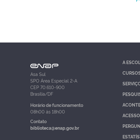
A ESCO
CURSO
Asa Sul
SPO Área Especial 2-A
SERVIÇ
CEP 70.610-900
Brasília/DF
PESQUI
ACONT
Horário de funcionamento
08h00 às 18h00
ACESSO
Contato
PERGUN
biblioteca@enap.gov.br
ESTATÍS