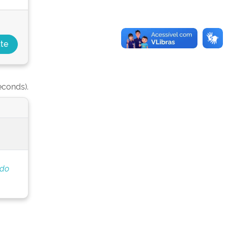
econds).
 do