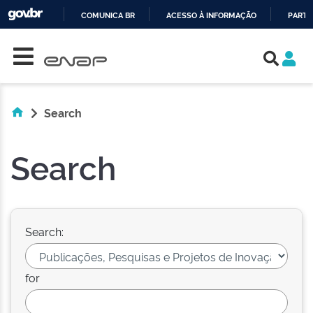
COMUNICA BR
ACESSO À INFORMAÇÃO
PARTI
Skip navigation
IR
PARA
O
CONTEÚDO
Search
Search
Search:
for