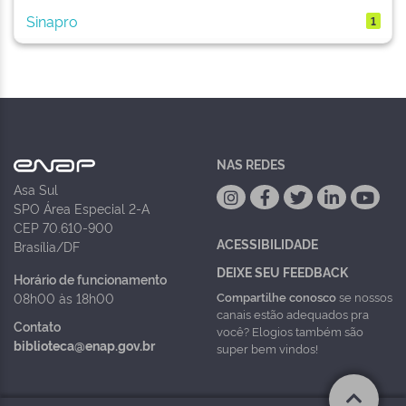
Sinapro
1
NAS REDES
Asa Sul
SPO Área Especial 2-A
CEP 70.610-900
ACESSIBILIDADE
Brasília/DF
DEIXE SEU FEEDBACK
Horário de funcionamento
Compartilhe conosco
se nossos
08h00 às 18h00
canais estão adequados pra
Contato
você? Elogios também são
biblioteca@enap.gov.br
super bem vindos!