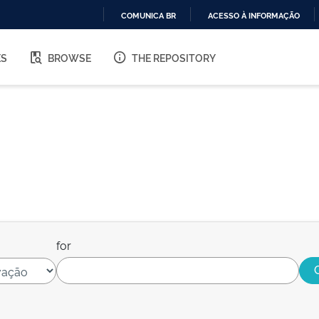
COMUNICA BR
ACESSO À INFORMAÇÃO
IR
PARA
ES
BROWSE
THE REPOSITORY
O
CONTEÚDO
for