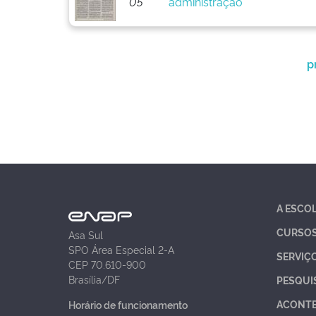
05
administração
p
A ESCO
CURSO
Asa Sul
SPO Área Especial 2-A
SERVIÇ
CEP 70.610-900
Brasília/DF
PESQUI
ACONT
Horário de funcionamento