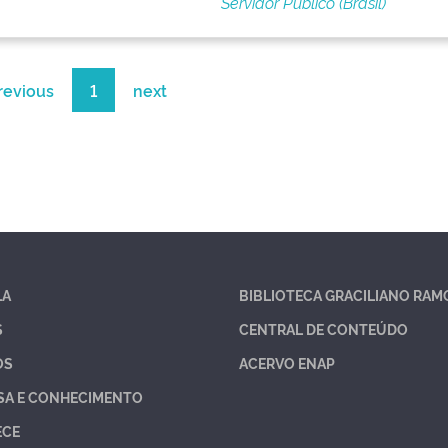
Servidor Público (Brasil)
revious
1
next
LA
BIBLIOTECA GRACILIANO RAM
S
CENTRAL DE CONTEÚDO
OS
ACERVO ENAP
SA E CONHECIMENTO
ECE