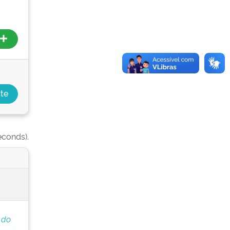
econds).
 do