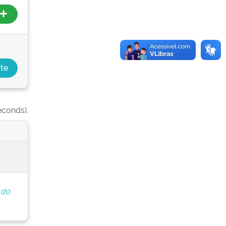
econds).
 do