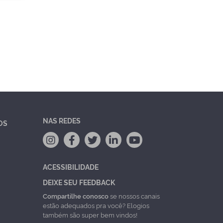
NAS REDES
OS
ACESSIBILIDADE
DEIXE SEU FEEDBACK
Compartilhe conosco
se nossos canais
estão adequados pra você? Elogios
também são super bem vindos!