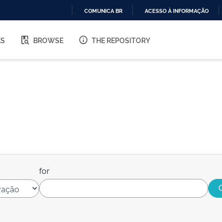
COMUNICA BR
ACESSO À INFORMAÇÃO
IR
PARA
ES
BROWSE
THE REPOSITORY
O
CONTEÚDO
for