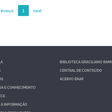
revious
1
next
LA
BIBLIOTECA GRACILIANO RAM
S
CENTRAL DE CONTEÚDO
OS
ACERVO ENAP
SA E CONHECIMENTO
ECE
 À INFORMAÇÃO