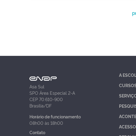
p
A ESCO
CURSO
Asa Sul
SPO Área Especial 2-A
SERVIÇ
CEP 70.610-900
Brasília/DF
PESQUI
ACONT
Horário de funcionamento
08h00 às 18h00
ACESSO
Contato