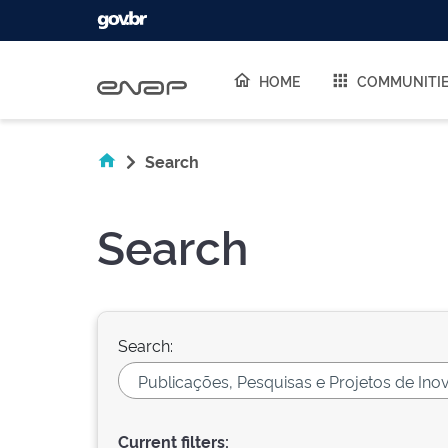
Skip navigation
HOME
COMMUNITI
Search
Search
Search:
Current filters: