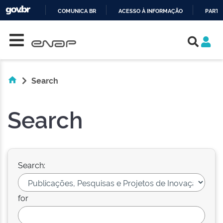
COMUNICA BR
ACESSO À INFORMAÇÃO
PARTI
Skip navigation
IR
PARA
O
CONTEÚDO
Search
Search
Search:
for