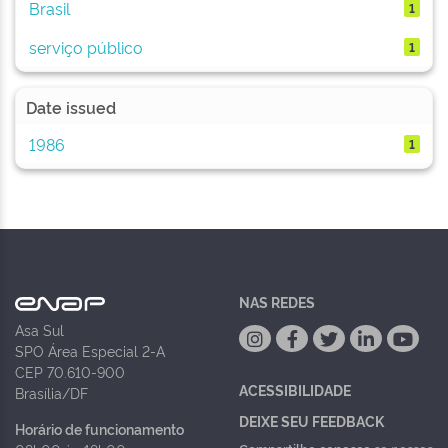
Brasil
1
serviço público
1
Date issued
1986
1
NAS REDES
Asa Sul
SPO Área Especial 2-A
CEP 70.610-900
ACESSIBILIDADE
Brasília/DF
DEIXE SEU FEEDBACK
Horário de funcionamento
Compartilhe conosco
se nossos