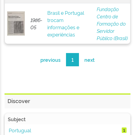
Fundação
Brasil e Portugal
Centro de
1986-
trocam
Formação do
05
informações e
Servidor
experiências
Público (Brasil)
previous
1
next
Discover
Subject
Portugual
1