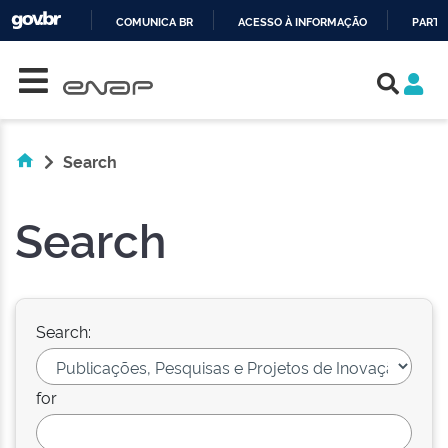
COMUNICA BR
ACESSO À INFORMAÇÃO
PARTI
Skip navigation
IR
PARA
O
CONTEÚDO
Search
Search
Search:
for