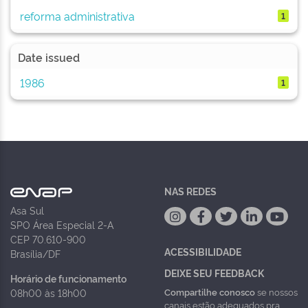
reforma administrativa
1
Date issued
1986
1
NAS REDES
Asa Sul
SPO Área Especial 2-A
CEP 70.610-900
ACESSIBILIDADE
Brasília/DF
DEIXE SEU FEEDBACK
Horário de funcionamento
Compartilhe conosco
se nossos
08h00 às 18h00
canais estão adequados pra