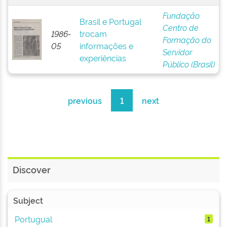
Fundação
Brasil e Portugal
Centro de
1986-
trocam
Formação do
05
informações e
Servidor
experiências
Público (Brasil)
previous
1
next
Discover
Subject
Portugual
1