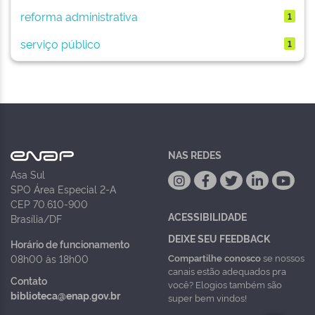
reforma administrativa
1
serviço público
1
NAS REDES
Asa Sul
SPO Área Especial 2-A
CEP 70.610-900
ACESSIBILIDADE
Brasília/DF
DEIXE SEU FEEDBACK
Horário de funcionamento
Compartilhe conosco
se nossos
08h00 às 18h00
canais estão adequados pra
Contato
você? Elogios também são
biblioteca@enap.gov.br
super bem vindos!