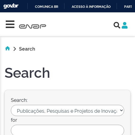
COMUNICA BR
ACESSO À INFORMAÇÃO
PARTI
Skip navigation
IR
PARA
O
CONTEÚDO
Search
Search
Search:
for