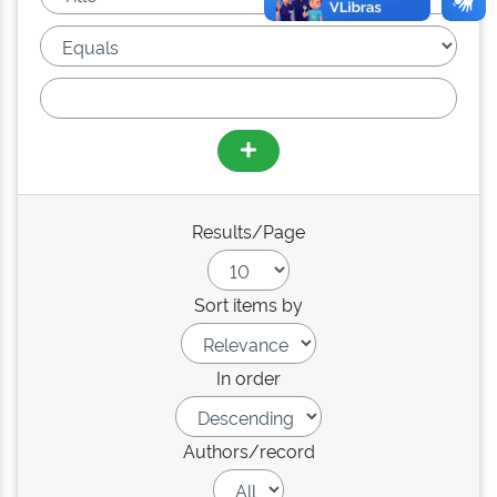
Results/Page
Sort items by
In order
Authors/record