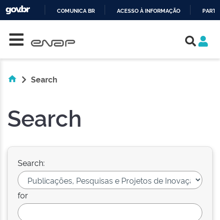
COMUNICA BR
ACESSO À INFORMAÇÃO
PARTI
Skip navigation
IR
PARA
O
CONTEÚDO
Search
Search
Search:
for