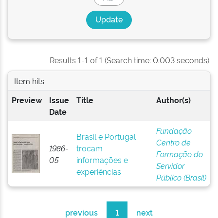
Results 1-1 of 1 (Search time: 0.003 seconds).
Item hits:
Preview
Issue
Title
Author(s)
Date
Fundação
Brasil e Portugal
Centro de
1986-
trocam
Formação do
05
informações e
Servidor
experiências
Público (Brasil)
previous
1
next