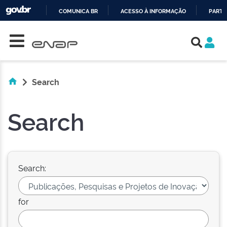
COMUNICA BR
ACESSO À INFORMAÇÃO
PARTI
Skip navigation
IR
PARA
O
CONTEÚDO
Search
Search
Search:
for