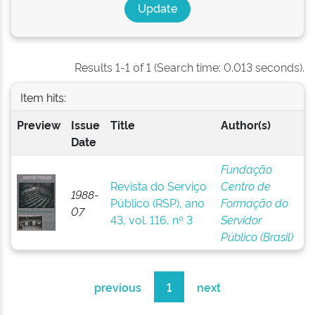
Results 1-1 of 1 (Search time: 0.013 seconds).
Item hits:
Preview
Issue
Title
Author(s)
Date
Fundação
Revista do Serviço
Centro de
1988-
Público (RSP), ano
Formação do
07
43, vol. 116, nº 3
Servidor
Público (Brasil)
previous
1
next