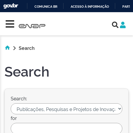
COMUNICA BR
ACESSO À INFORMAÇÃO
PARTI
Skip navigation
IR
PARA
O
CONTEÚDO
Search
Search
Search:
for