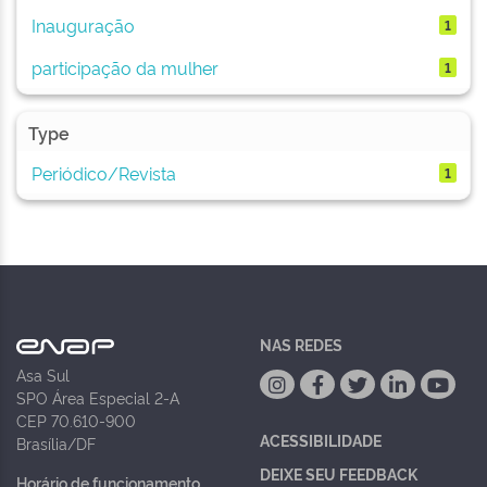
Inauguração
1
participação da mulher
1
Type
Periódico/Revista
1
NAS REDES
Asa Sul
SPO Área Especial 2-A
CEP 70.610-900
ACESSIBILIDADE
Brasília/DF
DEIXE SEU FEEDBACK
Horário de funcionamento