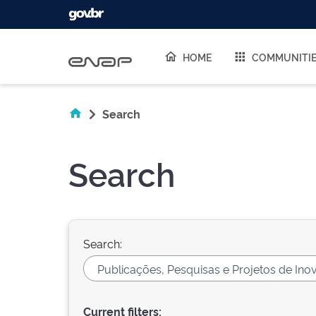
Skip navigation
HOME
COMMUNITI
Search
Search
Search:
Current filters: