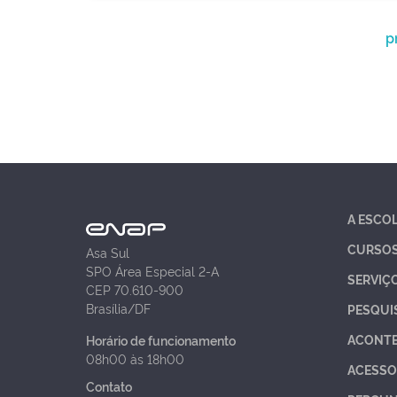
p
A ESCO
CURSO
Asa Sul
SPO Área Especial 2-A
SERVIÇ
CEP 70.610-900
Brasília/DF
PESQUI
ACONT
Horário de funcionamento
08h00 às 18h00
ACESSO
Contato