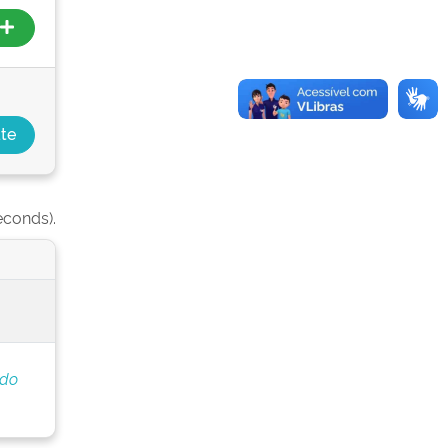
econds).
 do