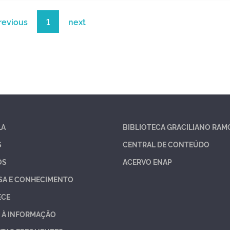
revious
1
next
LA
BIBLIOTECA GRACILIANO RAM
S
CENTRAL DE CONTEÚDO
OS
ACERVO ENAP
SA E CONHECIMENTO
ECE
 À INFORMAÇÃO