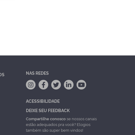
NAS REDES
OS
ACESSIBILIDADE
DEIXE SEU FEEDBACK
Compartilhe conosco
se nossos canais
estão adequados pra você? Elogios
também são super bem vindos!