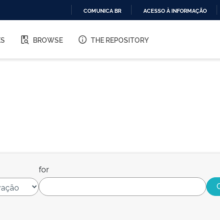
COMUNICA BR
ACESSO À INFORMAÇÃO
IR
PARA
ES
BROWSE
THE REPOSITORY
O
CONTEÚDO
for