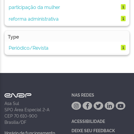
participação da mulher
1
reforma administrativa
1
Type
Periódico/Revista
1
NAS REDES
Asa Sul
SPO Área Especial 2-A
CEP 70.610-900
ACESSIBILIDADE
Brasília/DF
DEIXE SEU FEEDBACK
Horário de funcionamento