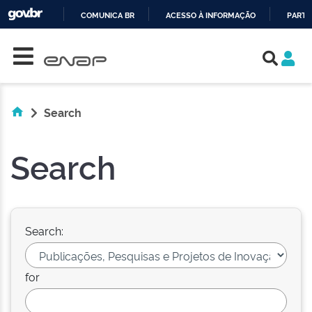
COMUNICA BR
ACESSO À INFORMAÇÃO
PARTI
Skip navigation
IR
PARA
O
CONTEÚDO
Search
Search
Search:
for