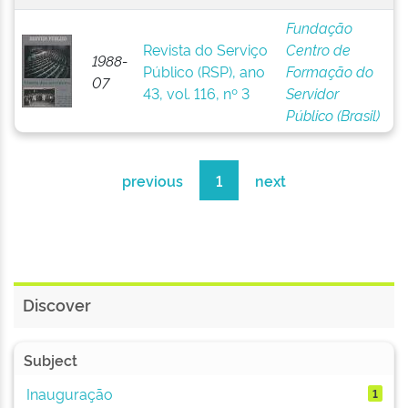
Fundação
Revista do Serviço
Centro de
1988-
Público (RSP), ano
Formação do
07
43, vol. 116, nº 3
Servidor
Público (Brasil)
previous
1
next
Discover
Subject
Inauguração
1