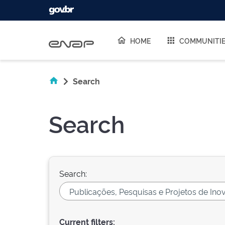
Skip navigation
HOME
COMMUNITI
Search
Search
Search:
Current filters: