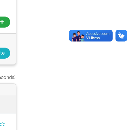
econds).
 do