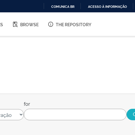
COMUNICA BR
ACESSO À INFORMAÇÃO
IR
PARA
ES
BROWSE
THE REPOSITORY
O
CONTEÚDO
for