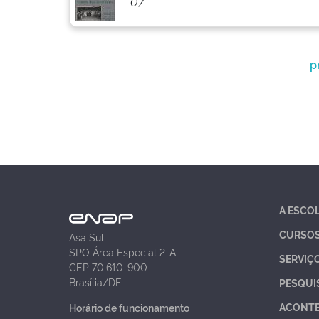
07
p
A ESCO
CURSO
Asa Sul
SPO Área Especial 2-A
SERVIÇ
CEP 70.610-900
Brasília/DF
PESQUI
ACONT
Horário de funcionamento