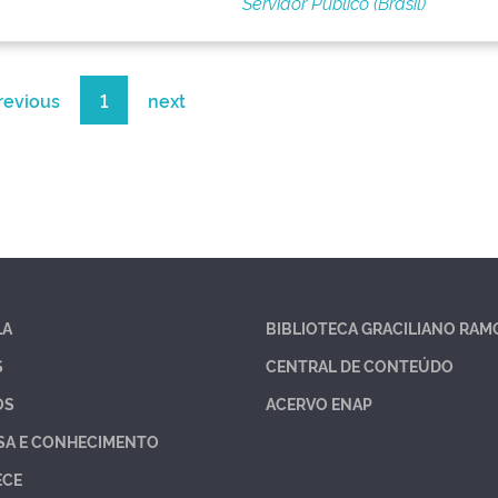
Servidor Público (Brasil)
revious
1
next
LA
BIBLIOTECA GRACILIANO RAM
S
CENTRAL DE CONTEÚDO
OS
ACERVO ENAP
SA E CONHECIMENTO
ECE