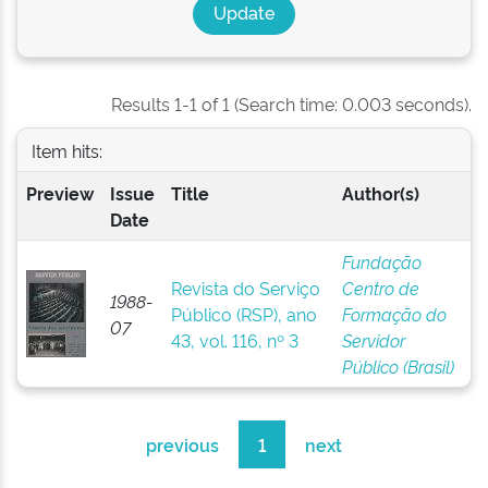
Results 1-1 of 1 (Search time: 0.003 seconds).
Item hits:
Preview
Issue
Title
Author(s)
Date
Fundação
Revista do Serviço
Centro de
1988-
Público (RSP), ano
Formação do
07
43, vol. 116, nº 3
Servidor
Público (Brasil)
previous
1
next