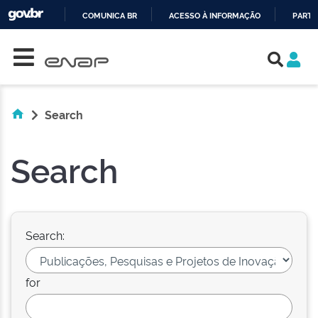
COMUNICA BR
ACESSO À INFORMAÇÃO
PARTI
Skip navigation
IR
PARA
O
CONTEÚDO
Search
Search
Search:
for