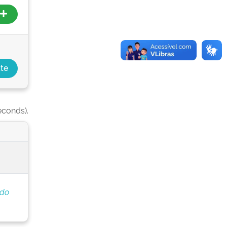
econds).
 do