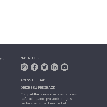
NAS REDES
OS
ACESSIBILIDADE
DEIXE SEU FEEDBACK
Compartilhe conosco
se nossos canais
estão adequados pra você? Elogios
também são super bem vindos!