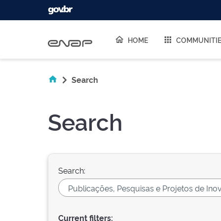
Skip navigation
HOME
COMMUNITI
Search
Search
Search:
Current filters: