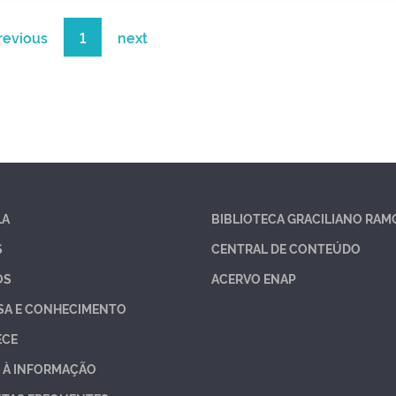
revious
1
next
LA
BIBLIOTECA GRACILIANO RAM
S
CENTRAL DE CONTEÚDO
OS
ACERVO ENAP
SA E CONHECIMENTO
ECE
 À INFORMAÇÃO