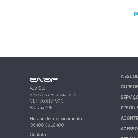
p
A ESCO
CURSO
Asa Sul
SPO Área Especial 2-A
SERVIÇ
CEP 70.610-900
Brasília/DF
PESQUI
ACONT
Horário de funcionamento
08h00 às 18h00
ACESSO
Contato