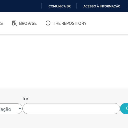
COMUNICA BR
ACESSO À INFORMAÇÃO
IR
PARA
ES
BROWSE
THE REPOSITORY
O
CONTEÚDO
for