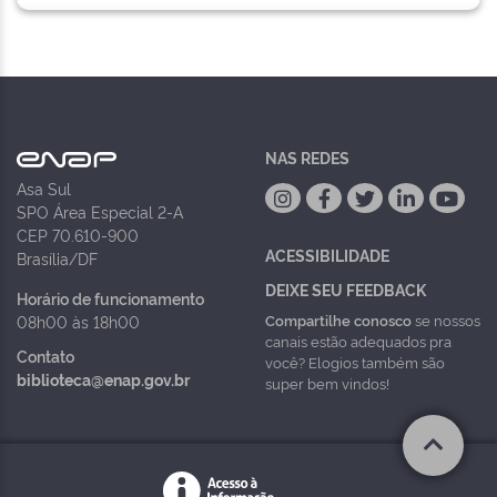
NAS REDES
Asa Sul
SPO Área Especial 2-A
CEP 70.610-900
ACESSIBILIDADE
Brasília/DF
DEIXE SEU FEEDBACK
Horário de funcionamento
Compartilhe conosco
se nossos
08h00 às 18h00
canais estão adequados pra
Contato
você? Elogios também são
biblioteca@enap.gov.br
super bem vindos!