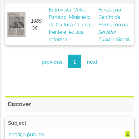
Entrevista: Celso
Fundação
Furtado: Ministério
Centro de
1986-
da Cultura saiu na
Formação do
05
frente e fez sua
Servidor
reforma
Público (Brasil)
previous
1
next
Discover
Subject
serviço público
1