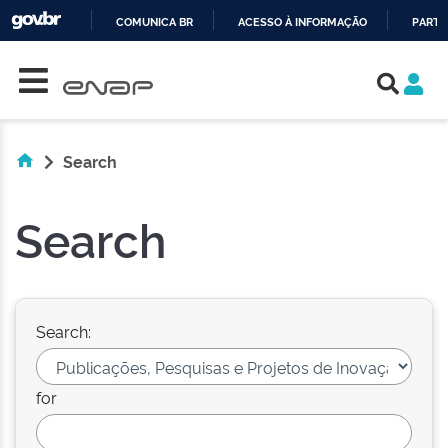
COMUNICA BR
ACESSO À INFORMAÇÃO
PARTI
Skip navigation
IR
PARA
O
CONTEÚDO
Search
Search
Search:
for