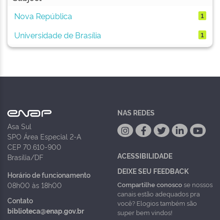
Nova República
1
Universidade de Brasília
1
NAS REDES
Asa Sul
SPO Área Especial 2-A
CEP 70.610-900
ACESSIBILIDADE
Brasília/DF
DEIXE SEU FEEDBACK
Horário de funcionamento
Compartilhe conosco
se nossos
08h00 às 18h00
canais estão adequados pra
Contato
você? Elogios também são
biblioteca@enap.gov.br
super bem vindos!