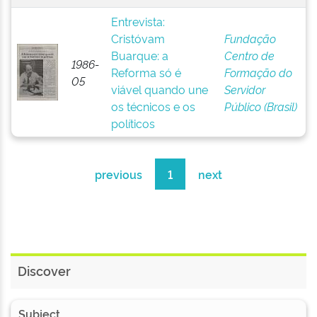
Entrevista:
Cristóvam
Fundação
Buarque: a
Centro de
1986-
Reforma só é
Formação do
05
viável quando une
Servidor
os técnicos e os
Público (Brasil)
políticos
previous
1
next
Discover
Subject