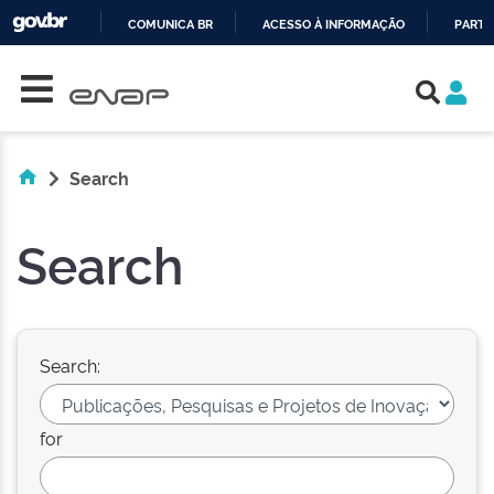
COMUNICA BR
ACESSO À INFORMAÇÃO
PARTI
Skip navigation
IR
PARA
O
CONTEÚDO
Search
Search
Search:
for