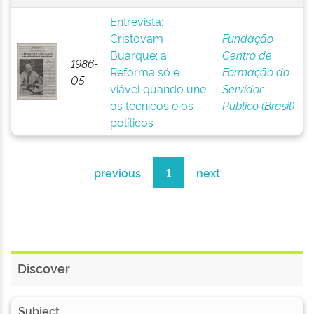
Entrevista:
Cristóvam
Fundação
Buarque: a
Centro de
1986-
Reforma só é
Formação do
05
viável quando une
Servidor
os técnicos e os
Público (Brasil)
políticos
previous
1
next
Discover
Subject