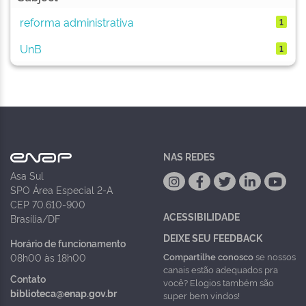
reforma administrativa
1
UnB
1
NAS REDES
Asa Sul
SPO Área Especial 2-A
CEP 70.610-900
ACESSIBILIDADE
Brasília/DF
DEIXE SEU FEEDBACK
Horário de funcionamento
Compartilhe conosco
se nossos
08h00 às 18h00
canais estão adequados pra
Contato
você? Elogios também são
biblioteca@enap.gov.br
super bem vindos!