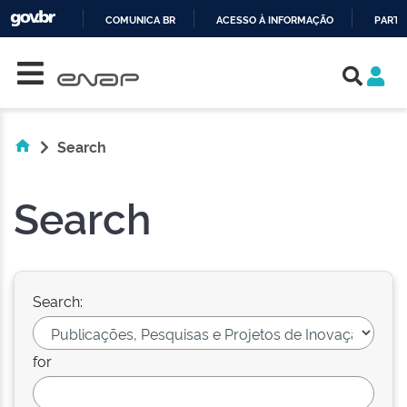
COMUNICA BR
ACESSO À INFORMAÇÃO
PARTI
Skip navigation
IR
PARA
O
CONTEÚDO
Search
Search
Search:
for