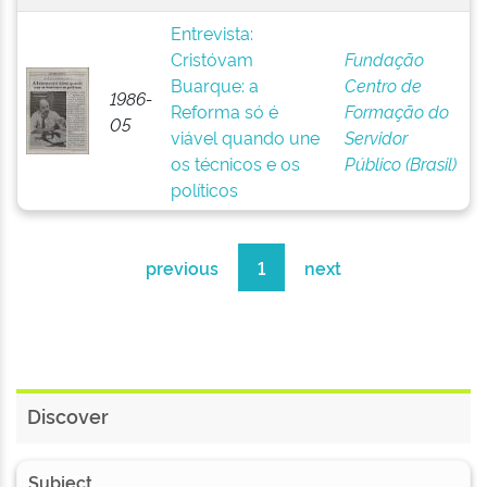
Entrevista:
Cristóvam
Fundação
Buarque: a
Centro de
1986-
Reforma só é
Formação do
05
viável quando une
Servidor
os técnicos e os
Público (Brasil)
políticos
previous
1
next
Discover
Subject