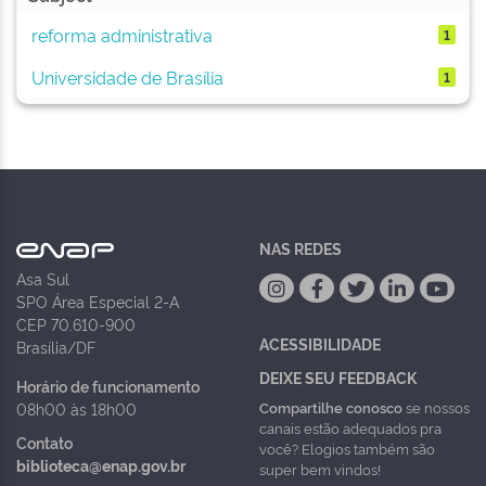
reforma administrativa
1
Universidade de Brasília
1
NAS REDES
Asa Sul
SPO Área Especial 2-A
CEP 70.610-900
ACESSIBILIDADE
Brasília/DF
DEIXE SEU FEEDBACK
Horário de funcionamento
Compartilhe conosco
se nossos
08h00 às 18h00
canais estão adequados pra
Contato
você? Elogios também são
biblioteca@enap.gov.br
super bem vindos!