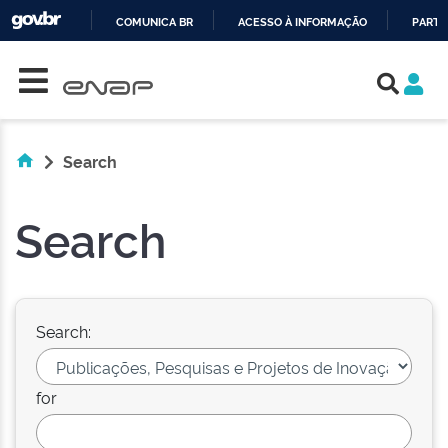
COMUNICA BR
ACESSO À INFORMAÇÃO
PARTI
Skip navigation
IR
PARA
O
CONTEÚDO
Search
Search
Search:
for