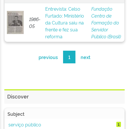
Entrevista: Celso
Fundação
Furtado: Ministério
Centro de
1986-
da Cultura saiu na
Formação do
05
frente e fez sua
Servidor
reforma
Público (Brasil)
previous
1
next
Discover
Subject
serviço público
1