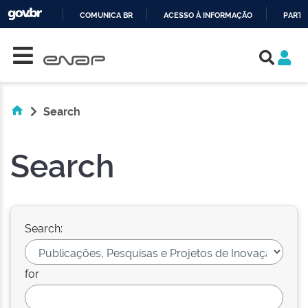
COMUNICA BR
ACESSO À INFORMAÇÃO
PARTI
Skip navigation
IR
PARA
O
CONTEÚDO
Search
Search
Search:
for