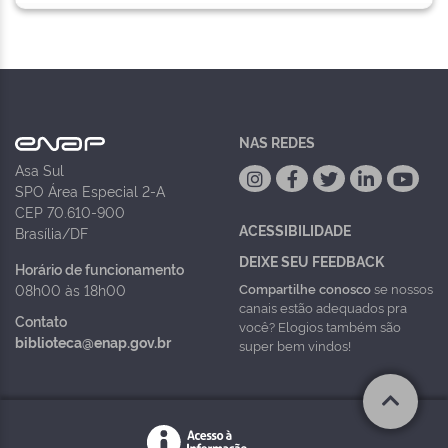
NAS REDES
Asa Sul
SPO Área Especial 2-A
CEP 70.610-900
ACESSIBILIDADE
Brasília/DF
DEIXE SEU FEEDBACK
Horário de funcionamento
Compartilhe conosco
se nossos
08h00 às 18h00
canais estão adequados pra
Contato
você? Elogios também são
biblioteca@enap.gov.br
super bem vindos!