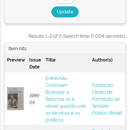
Results 1-2 of 2 (Search time: 0.004 seconds).
Item hits:
Preview
Issue
Title
Author(s)
Date
Entrevista:
Cristóvam
Fundação
Buarque: a
Centro de
1986-
Reforma só é
Formação do
05
viável quando une
Servidor
os técnicos e os
Público (Brasil)
políticos