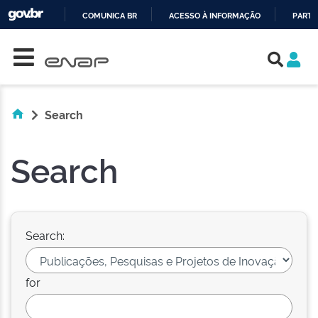
COMUNICA BR
ACESSO À INFORMAÇÃO
PARTI
Skip navigation
IR
PARA
O
CONTEÚDO
Search
Search
Search:
for