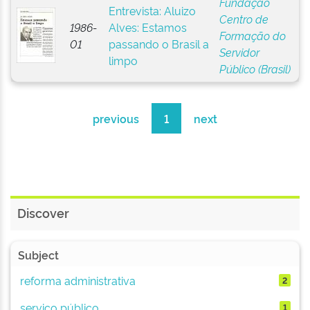
Fundação
Entrevista: Aluizo
Centro de
1986-
Alves: Estamos
Formação do
01
passando o Brasil a
Servidor
limpo
Público (Brasil)
previous
1
next
Discover
Subject
reforma administrativa
2
serviço público
1