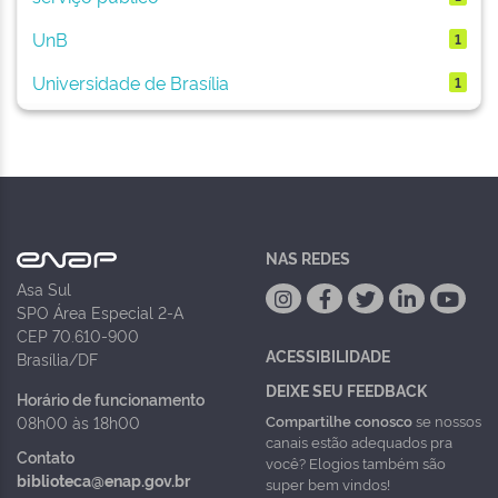
UnB
1
Universidade de Brasília
1
NAS REDES
Asa Sul
SPO Área Especial 2-A
CEP 70.610-900
ACESSIBILIDADE
Brasília/DF
DEIXE SEU FEEDBACK
Horário de funcionamento
Compartilhe conosco
se nossos
08h00 às 18h00
canais estão adequados pra
Contato
você? Elogios também são
biblioteca@enap.gov.br
super bem vindos!