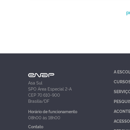
p
A ESCO
CURSO
Asa Sul
SPO Área Especial 2-A
SERVIÇ
CEP 70.610-900
Brasília/DF
PESQUI
ACONT
Horário de funcionamento
08h00 às 18h00
ACESSO
Contato