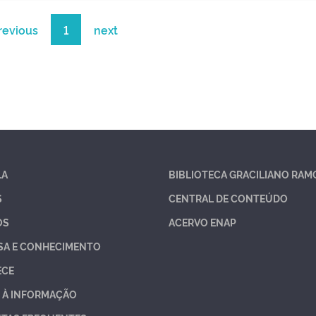
revious
1
next
LA
BIBLIOTECA GRACILIANO RAM
S
CENTRAL DE CONTEÚDO
OS
ACERVO ENAP
SA E CONHECIMENTO
ECE
 À INFORMAÇÃO