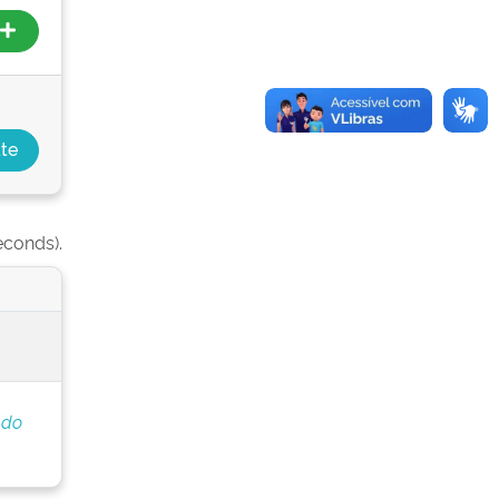
econds).
 do