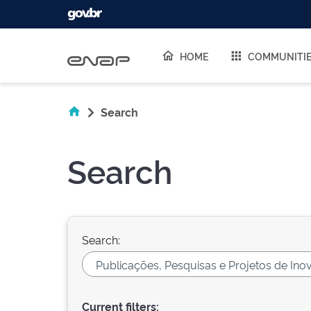
Skip navigation
HOME
COMMUNITI
Search
Search
Search:
Current filters: