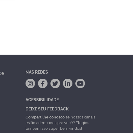
NAS REDES
OS
ACESSIBILIDADE
DEIXE SEU FEEDBACK
Compartilhe conosco
se nossos canais
estão adequados pra você? Elogios
também são super bem vindos!