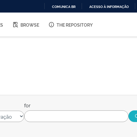
COMUNICA BR
ACESSO À INFORMAÇÃO
IR
PARA
ES
BROWSE
THE REPOSITORY
O
CONTEÚDO
for