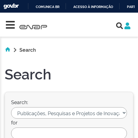
COMUNICA BR
ACESSO À INFORMAÇÃO
PARTI
Skip navigation
IR
PARA
O
CONTEÚDO
Search
Search
Search:
for