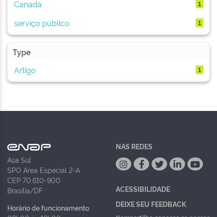
Canadá
1
serviço público
1
Type
Artigo
1
NAS REDES
Asa Sul
SPO Área Especial 2-A
CEP 70.610-900
ACESSIBILIDADE
Brasília/DF
DEIXE SEU FEEDBACK
Horário de funcionamento
Compartilhe conosco
se nossos